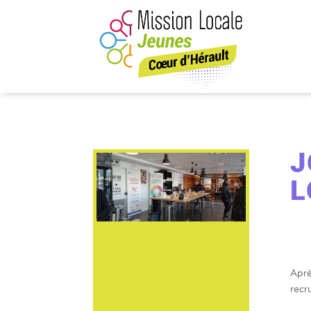
J
L
Aprè
recr