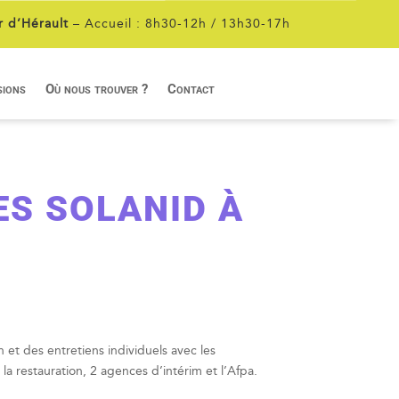
r d’Hérault
– Accueil : 8h30-12h / 13h30-17h
sions
Où nous trouver ?
Contact
ES SOLANID À
 et des entretiens individuels avec les
 la restauration, 2 agences d’intérim et l’Afpa.