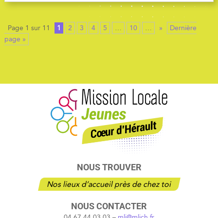
Page 1 sur 11
1
2
3
4
5
…
10
…
»
Dernière
page »
NOUS TROUVER
Nos lieux d’accueil près de chez toi
NOUS CONTACTER
04 67 44 03 03 –
mlj@mljch.fr